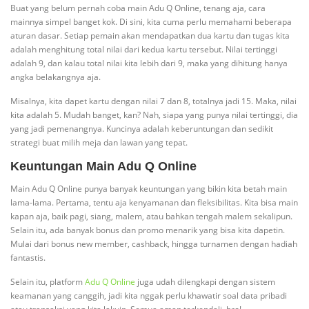
Buat yang belum pernah coba main Adu Q Online, tenang aja, cara
mainnya simpel banget kok. Di sini, kita cuma perlu memahami beberapa
aturan dasar. Setiap pemain akan mendapatkan dua kartu dan tugas kita
adalah menghitung total nilai dari kedua kartu tersebut. Nilai tertinggi
adalah 9, dan kalau total nilai kita lebih dari 9, maka yang dihitung hanya
angka belakangnya aja.
Misalnya, kita dapet kartu dengan nilai 7 dan 8, totalnya jadi 15. Maka, nilai
kita adalah 5. Mudah banget, kan? Nah, siapa yang punya nilai tertinggi, dia
yang jadi pemenangnya. Kuncinya adalah keberuntungan dan sedikit
strategi buat milih meja dan lawan yang tepat.
Keuntungan Main Adu Q Online
Main Adu Q Online punya banyak keuntungan yang bikin kita betah main
lama-lama. Pertama, tentu aja kenyamanan dan fleksibilitas. Kita bisa main
kapan aja, baik pagi, siang, malem, atau bahkan tengah malem sekalipun.
Selain itu, ada banyak bonus dan promo menarik yang bisa kita dapetin.
Mulai dari bonus new member, cashback, hingga turnamen dengan hadiah
fantastis.
Selain itu, platform
Adu Q Online
juga udah dilengkapi dengan sistem
keamanan yang canggih, jadi kita nggak perlu khawatir soal data pribadi