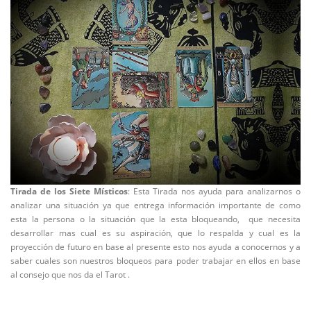
Tirada de los Siete Místicos
: Esta Tirada nos ayuda para analizarnos o
analizar una situación ya que entrega información importante de como
esta la persona o la situación que la esta bloqueando, que necesita
desarrollar mas cual es su aspiración, que lo respalda y cual es la
proyección de futuro en base al presente esto nos ayuda a conocernos y a
saber cuales son nuestros bloqueos para poder trabajar en ellos en base
al consejo que nos da el Tarot .