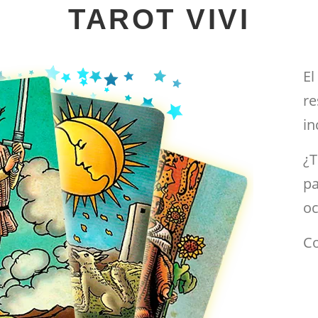
TAROT VIVI
El
r
in
¿T
pa
oc
Co