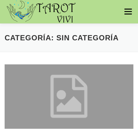
Saltar
al
Menú
contenido
INICIO
TAROT
CARTA DEL DÍA
CATEGORÍA:
SIN CATEGORÍA
TIRADA GRATIS
CONTACTO