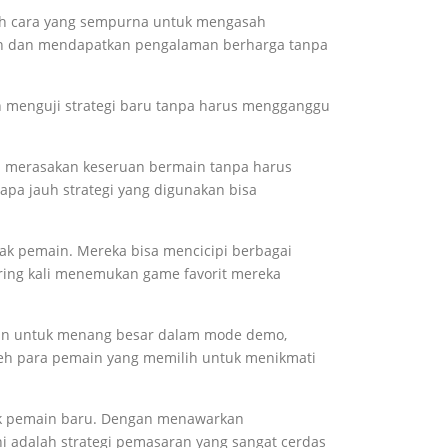
alah cara yang sempurna untuk mengasah
main dan mendapatkan pengalaman berharga tanpa
n menguji strategi baru tanpa harus mengganggu
ngin merasakan keseruan bermain tanpa harus
pa jauh strategi yang digunakan bisa
yak pemain. Mereka bisa mencicipi berbagai
ring kali menemukan game favorit mereka
atan untuk menang besar dalam mode demo,
oleh para pemain yang memilih untuk menikmati
rik pemain baru. Dengan menawarkan
ni adalah strategi pemasaran yang sangat cerdas