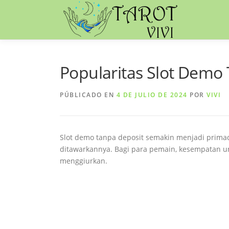
Saltar
al
contenido
Popularitas Slot Demo 
PÚBLICADO EN
4 DE JULIO DE 2024
POR
VIVI
Slot demo tanpa deposit semakin menjadi primad
ditawarkannya. Bagi para pemain, kesempatan 
menggiurkan.