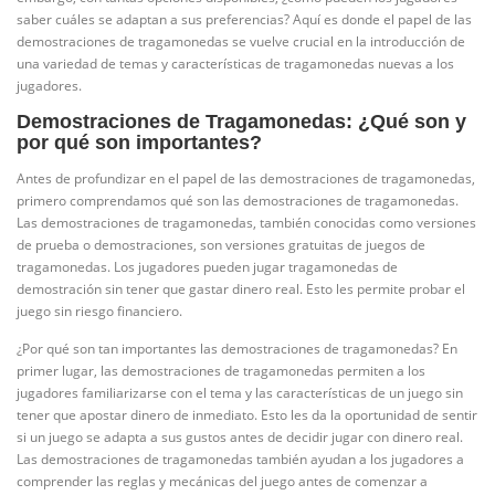
saber cuáles se adaptan a sus preferencias? Aquí es donde el papel de las
demostraciones de tragamonedas se vuelve crucial en la introducción de
una variedad de temas y características de tragamonedas nuevas a los
jugadores.
Demostraciones de Tragamonedas: ¿Qué son y
por qué son importantes?
Antes de profundizar en el papel de las demostraciones de tragamonedas,
primero comprendamos qué son las demostraciones de tragamonedas.
Las demostraciones de tragamonedas, también conocidas como versiones
de prueba o demostraciones, son versiones gratuitas de juegos de
tragamonedas. Los jugadores pueden jugar tragamonedas de
demostración sin tener que gastar dinero real. Esto les permite probar el
juego sin riesgo financiero.
¿Por qué son tan importantes las demostraciones de tragamonedas? En
primer lugar, las demostraciones de tragamonedas permiten a los
jugadores familiarizarse con el tema y las características de un juego sin
tener que apostar dinero de inmediato. Esto les da la oportunidad de sentir
si un juego se adapta a sus gustos antes de decidir jugar con dinero real.
Las demostraciones de tragamonedas también ayudan a los jugadores a
comprender las reglas y mecánicas del juego antes de comenzar a