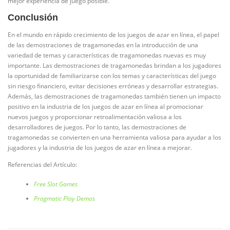
mejor experiencia de juego posible.
Conclusión
En el mundo en rápido crecimiento de los juegos de azar en línea, el papel
de las demostraciones de tragamonedas en la introducción de una
variedad de temas y características de tragamonedas nuevas es muy
importante. Las demostraciones de tragamonedas brindan a los jugadores
la oportunidad de familiarizarse con los temas y características del juego
sin riesgo financiero, evitar decisiones erróneas y desarrollar estrategias.
Además, las demostraciones de tragamonedas también tienen un impacto
positivo en la industria de los juegos de azar en línea al promocionar
nuevos juegos y proporcionar retroalimentación valiosa a los
desarrolladores de juegos. Por lo tanto, las demostraciones de
tragamonedas se convierten en una herramienta valiosa para ayudar a los
jugadores y la industria de los juegos de azar en línea a mejorar.
Referencias del Artículo:
Free Slot Games
Pragmatic Play Demos