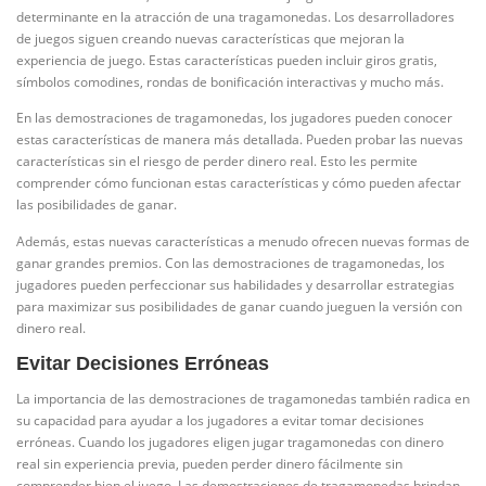
determinante en la atracción de una tragamonedas. Los desarrolladores
de juegos siguen creando nuevas características que mejoran la
experiencia de juego. Estas características pueden incluir giros gratis,
símbolos comodines, rondas de bonificación interactivas y mucho más.
En las demostraciones de tragamonedas, los jugadores pueden conocer
estas características de manera más detallada. Pueden probar las nuevas
características sin el riesgo de perder dinero real. Esto les permite
comprender cómo funcionan estas características y cómo pueden afectar
las posibilidades de ganar.
Además, estas nuevas características a menudo ofrecen nuevas formas de
ganar grandes premios. Con las demostraciones de tragamonedas, los
jugadores pueden perfeccionar sus habilidades y desarrollar estrategias
para maximizar sus posibilidades de ganar cuando jueguen la versión con
dinero real.
Evitar Decisiones Erróneas
La importancia de las demostraciones de tragamonedas también radica en
su capacidad para ayudar a los jugadores a evitar tomar decisiones
erróneas. Cuando los jugadores eligen jugar tragamonedas con dinero
real sin experiencia previa, pueden perder dinero fácilmente sin
comprender bien el juego. Las demostraciones de tragamonedas brindan